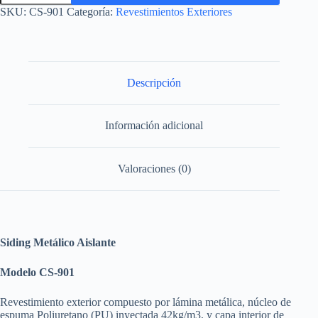
(6)
SKU:
CS-901
Categoría:
Revestimientos Exteriores
cantidad
Descripción
Información adicional
Valoraciones (0)
Siding Metálico Aislante
Modelo CS-901
Revestimiento exterior compuesto por lámina metálica, núcleo de
espuma Poliuretano (PU) inyectada 42kg/m3, y capa interior de