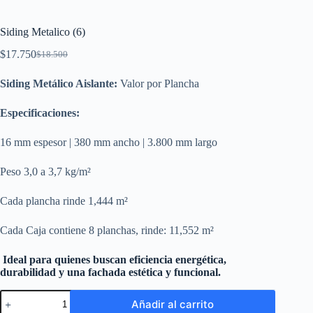
Siding Metalico (6)
$
17.750
$
18.500
El
El
precio
precio
Siding Metálico Aislante:
Valor por Plancha
original
actual
era:
es:
$18.500.
$17.750.
Especificaciones:
16 mm espesor | 380 mm ancho | 3.800 mm largo
Peso 3,0 a 3,7 kg/m²
Cada plancha rinde 1,444 m²
Cada Caja contiene 8 planchas, rinde: 11,552 m²
Ideal para quienes buscan eficiencia energética,
durabilidad y una fachada estética y funcional.
Siding
Añadir al carrito
Metalico