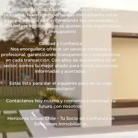
Asesoría Personalizada:
En Horizonte Group Chile, tu satisfacción es nuestra
prioridad. Nuestros especialistas inmobiliarios están
aquí para asesorarte, entendiendo tus necesidades y
brindándote opciones que se ajusten a tus expectativas
y presupuesto.
Calidad y Confianza:
Nos enorgullece ofrecer un servicio confiable y
profesional, garantizando transparencia y compromiso
en cada transacción. Con años de experiencia en el
sector, somos tu mejor aliado para tomar decisiones
informadas y acertadas.
Estás listo para dar el siguiente paso en tu viaje
inmobiliario?
Contáctanos hoy mismo y comienza a construir tu
futuro con nosotros.
Horizonte Group Chile – Tu Socio de Confianza en
Soluciones Inmobiliarias.