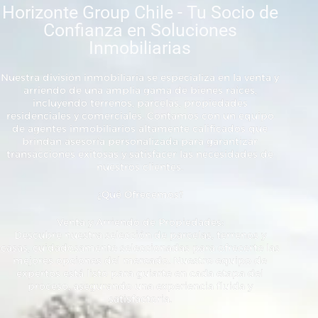
Horizonte Group Chile - Tu Socio de
Confianza en Soluciones
Inmobiliarias
Nuestra división inmobiliaria se especializa en la venta y
arriendo de una amplia gama de bienes raíces,
incluyendo terrenos, parcelas, propiedades
residenciales y comerciales. Contamos con un equipo
de agentes inmobiliarios altamente calificados que
brindan asesoría personalizada para garantizar
transacciones exitosas y satisfacer las necesidades de
nuestros clientes.
¿Qué Ofrecemos?
Venta y Arriendo de Propiedades:
Descubre nuestra selección de parcelas, terrenos y
casas, cuidadosamente seleccionadas para ofrecerte las
mejores opciones del mercado. Nuestro equipo de
expertos está listo para guiarte en cada etapa del
proceso, asegurando una experiencia fluida y
satisfactoria.