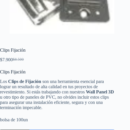
Clips Fijación
$
7.900
$
8.500
El
El
precio
precio
Clips Fijación
original
actual
era:
es:
Los
Clips de Fijación
son una herramienta esencial para
$8.500.
$7.900.
lograr un resultado de alta calidad en tus proyectos de
revestimiento. Si estás trabajando con nuestros
Wall Panel 3D
u otro tipo de paneles de PVC, no olvides incluir estos clips
para asegurar una instalación eficiente, segura y con una
terminación impecable.
bolsa de 100un