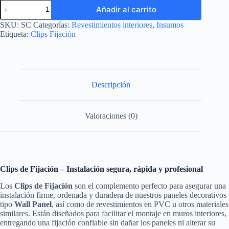
Clips
Añadir al carrito
Fijación
cantidad
SKU:
SC
Categorías:
Revestimientos interiores
,
Insumos
Etiqueta:
Clips Fijación
Descripción
Valoraciones (0)
Clips de Fijación – Instalación segura, rápida y profesional
Los
Clips de Fijación
son el complemento perfecto para asegurar una
instalación firme, ordenada y duradera de nuestros paneles decorativos
tipo
Wall Panel
, así como de revestimientos en PVC u otros materiales
similares. Están diseñados para facilitar el montaje en muros interiores,
entregando una fijación confiable sin dañar los paneles ni alterar su