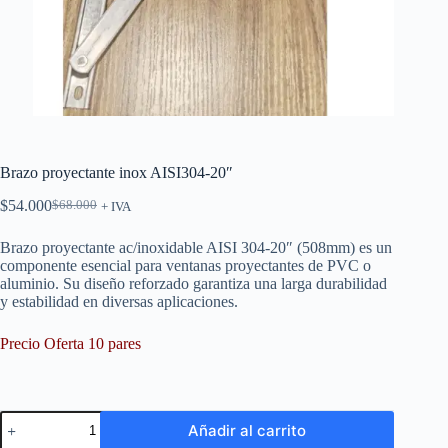
Brazo proyectante inox AISI304-20″
$
54.000
$
68.000
+ IVA
El
El
precio
precio
Brazo proyectante ac/inoxidable AISI 304-20″ (508mm) es un
original
actual
componente esencial para ventanas proyectantes de PVC o
era:
es:
aluminio. Su diseño reforzado garantiza una larga durabilidad
$68.000.
$54.000.
y estabilidad en diversas aplicaciones.
Precio Oferta 10 pares
Brazo
Añadir al carrito
proyectante